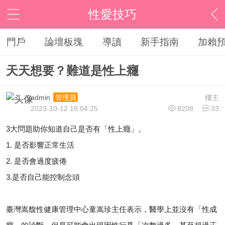
性愛技巧
門戶
論壇板塊
導讀
新手指南
加賴
天天想要？難道是性上癮
admin
樓主
管理員
2023-10-12 18:04:25
8208
33
3大問題助你知道自己是否有「性上癮」。
1. 是否影響正常生活
2. 是否會過度疲倦
3.是否自己能控制念頭
臺灣嵩馥性健康管理中心童嵩珍主任表示，醫學上並沒有「性成