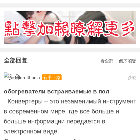
全部回复
看全部
倒序瀏覽
EverettLodia
沙發
新手上路
обогреватели встраиваемые в пол
Конвертеры – это незаменимый инструмент
в современном мире, где все больше и
больше информации передается в
электронном виде.