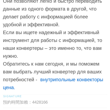
Они позволяют легко и быстро переводить
данные из одного формата в другой, что
делает работу с информацией более
удобной и эффективной.
Если вы ищете надежный и эффективный
инструмент для работы с информацией, то
наши конвертеры – это именно то, что вам
нужно.
Обратитесь к нам сегодня, и мы поможем
вам выбрать лучший конвертер для ваших
потребностей -
внутрипольные конвекторы
цена.
預約時間加賴：4428166