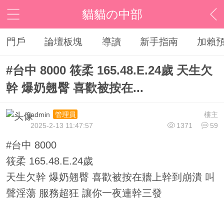
貓貓の中部
門戶
論壇板塊
導讀
新手指南
加賴
#台中 8000 筱柔 165.48.E.24歲 天生欠
幹 爆奶翹臀 喜歡被按在...
admin
樓主
管理員
2025-2-13 11:47:57
1371
59
#台中 8000
筱柔 165.48.E.24歲
天生欠幹 爆奶翹臀 喜歡被按在牆上幹到崩潰 叫
聲淫蕩 服務超狂 讓你一夜連幹三發