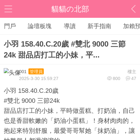
貓貓の北部
門戶
論壇板塊
導讀
新手指南
加賴
小羽 158.40.C.20歲 #雙北 9000 三節
24k 甜品店打工的小妹，平...
001
樓主
管理員
2025-3-30 15:59:27
800
47
小羽 158.40.C.20歲
#雙北 9000 三節24k
甜品店打工的小妹，平時做蛋糕、打奶油，自己
也是香甜軟嫩的「奶油小蛋糕」！身材肉肉的，
抱起來特別舒服，最愛哥哥幫她「抹奶油」，讓